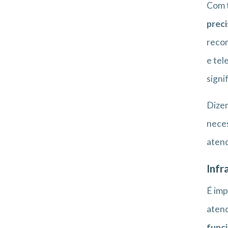
Com t
preci
recom
e tel
signi
Dizem
nece
atend
Infr
É imp
atend
funci