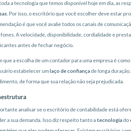
oda a tecnologia que temos disponível hoje em dia, as res
sas
. Por isso, o escritório que você escolher deve estar 
endação é que você avalie todos os canais de comunicação 
efones. A velocidade, disponibilidade, cordialidade e pre
ficantes antes de fechar negócio.
 que a escolha de um contador para uma empresa é como e
ssário estabelecer um
laço de confiança
de longa duração.
imento, de forma que sua relação não seja prejudicada.
aestrutura
ortante analisar se o escritório de contabilidade está ofe
er a sua demanda. Isso diz respeito tanto a
tecnologia
do 
onários
que eles podem oferecer. Existem escritórios com