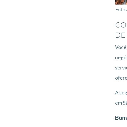
Foto 
CO
DE
Você 
negóc
servi
ofere
A seg
em Sã
Bom