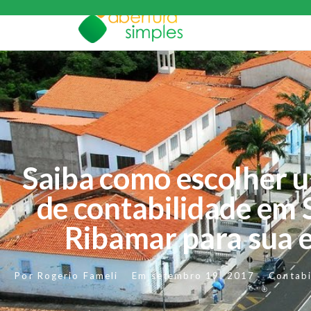
Saiba como escolher u
de contabilidade em 
Ribamar para sua 
Por
Rogerio Fameli
Em
setembro 19, 2017
Contabi