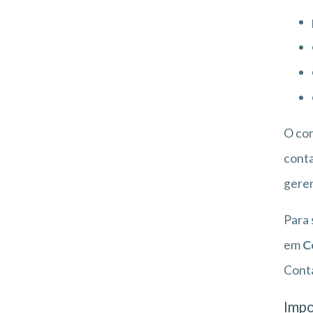
O co
conta
geren
Para 
em
C
Conta
Impo