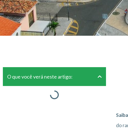
O que você verá neste artigo:
Saiba
do ra