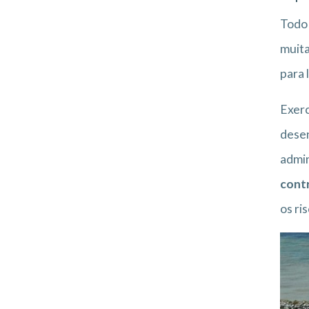
Tod
muita
para 
Exerc
desen
admin
contr
os ri