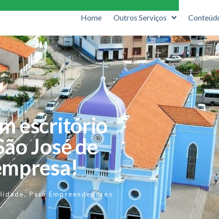
Home
Outros Serviços
Conteúd
m escritório
São José de
empresa!
lidade
,
Para Empreendedores