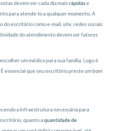
postas devem ser cada dia mais
rápidas
e
pronto para atende-lo a qualquer momento. A
do escritório como e-mail, site, redes sociais
statividade do atendimento devem ser fatores
scolher um médico para sua família. Logo é
 É essencial que seu escritório preste um bom
recendo a infraestrutura necessária para
escritório, quanto a
quantidade de
 apenas um contabilista responsável, até