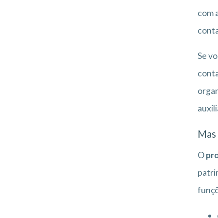
com a
conta
Se vo
conta
organ
auxil
Mas 
O
pro
patri
funçõ