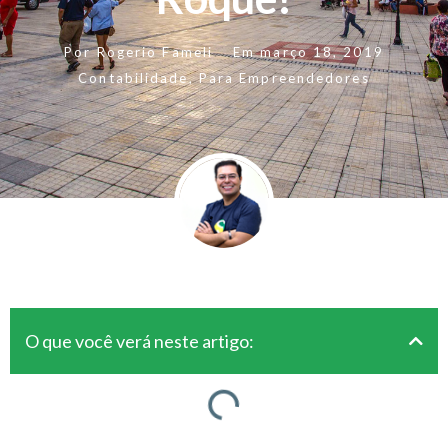
Por
Rogerio Fameli
Em
março 18, 2019
Contabilidade
,
Para Empreendedores
O que você verá neste artigo: