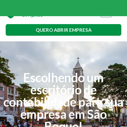
QUERO ABRIR EMPRESA
Escolhendo um
escritório de
contabilidade para sua
empresa em São
Roque!