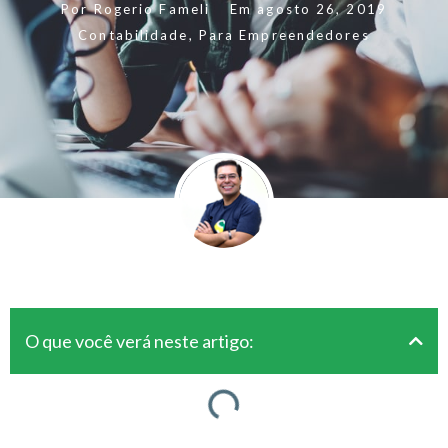
Por
Rogerio Fameli
Em
agosto 26, 2019
Contabilidade
,
Para Empreendedores
O que você verá neste artigo: