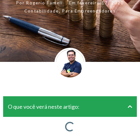
Por
Rogerio Fameli
Em
fevereiro 17, 2020
Contabilidade
,
Para Empreendedores
O que você verá neste artigo: