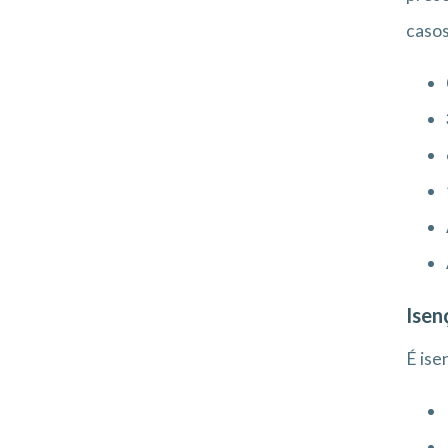
casos
Isen
É ise