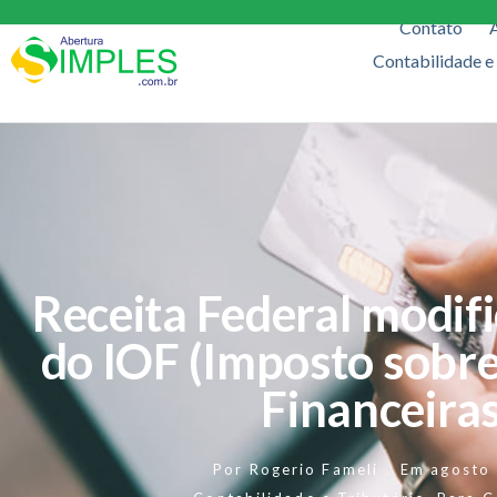
Contato
Contabilidade e
Receita Federal modif
do IOF (Imposto sobr
Financeiras
Por
Rogerio Fameli
Em
agosto