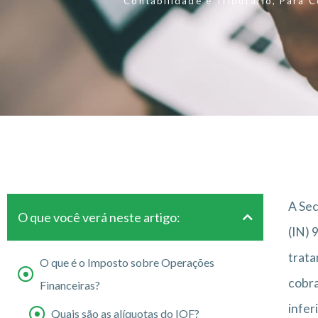
Contabilidade e Tributário
,
Para C
A Sec
O que você verá neste artigo:
(IN) 
trata
O que é o Imposto sobre Operações
cobra
Financeiras?
infer
Quais são as alíquotas do IOF?