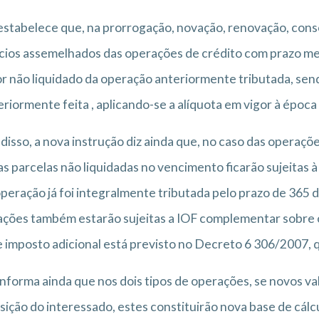
estabelece que, na prorrogação, novação, renovação, conso
ios assemelhados das operações de crédito com prazo meno
or não liquidado da operação anteriormente tributada, s
eriormente feita , aplicando-se a alíquota em vigor à época 
disso, a nova instrução diz ainda que, no caso das operaçõ
 as parcelas não liquidadas no vencimento ficarão sujeitas
operação já foi integralmente tributada pelo prazo de 365 
ções também estarão sujeitas a IOF complementar sobre o 
 imposto adicional está previsto no Decreto 6 306/2007, 
informa ainda que nos dois tipos de operações, se novos v
sição do interessado, estes constituirão nova base de cálcu