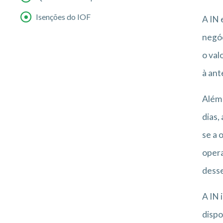
Isenções do IOF
A IN 
negóc
o val
à ant
Além 
dias,
se a 
opera
desse
A IN 
dispo