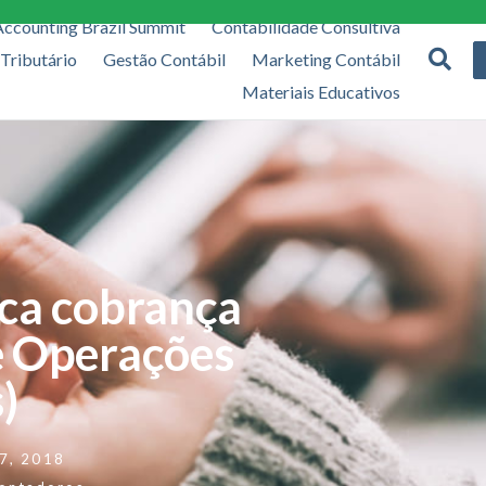
Accounting Brazil Summit
Contabilidade Consultiva
 Tributário
Gestão Contábil
Marketing Contábil
Materiais Educativos
ica cobrança
e Operações
)
 7, 2018