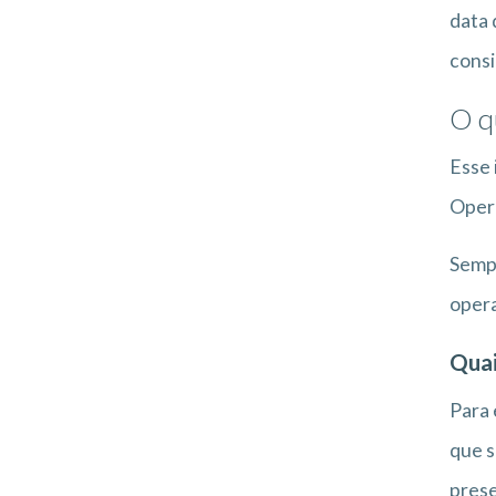
data 
consi
O q
Esse 
Opera
Sempr
opera
Quai
Para 
que s
prese