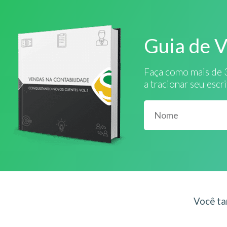
Guia de 
Faça como mais de 
a tracionar seu escr
Você ta