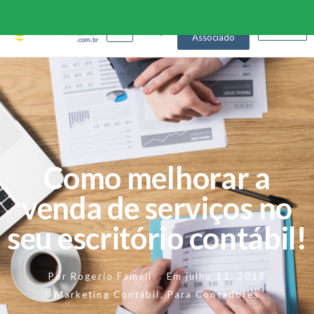
Seja
nosso
login
Associado
Como melhorar a
venda de serviços no
seu escritório contábil!
Por
Rogerio Fameli
Em
julho 11, 2018
Marketing Contábil
,
Para Contadores