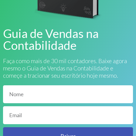
Guia de Vendas na
Contabilidade
Faça como mais de 30 mil contadores. Baixe agora
mesmo o Guia de Vendas na Contabilidade e
começe a tracionar seu escritório hoje mesmo.