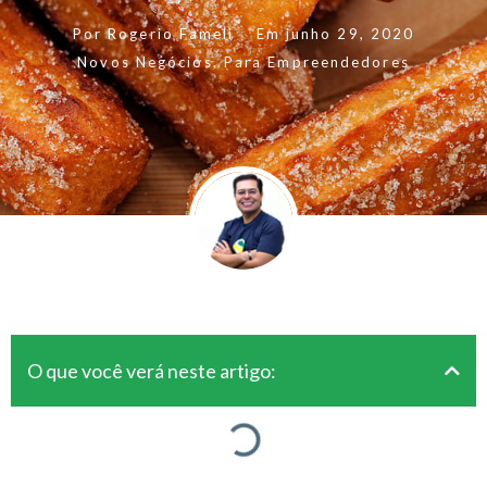
Por
Rogerio Fameli
Em
junho 29, 2020
Novos Negócios
,
Para Empreendedores
O que você verá neste artigo: