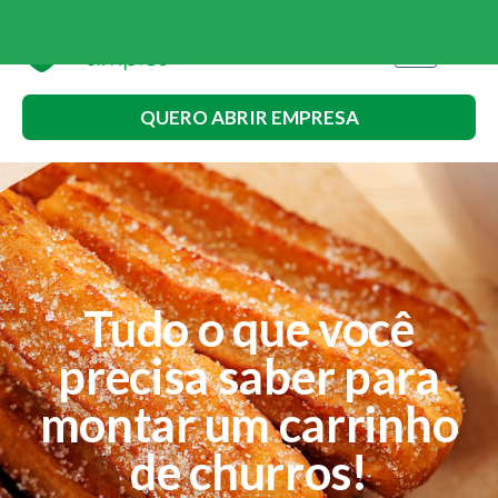
QUERO ABRIR EMPRESA
Tudo o que você
precisa saber para
montar um carrinho
de churros!