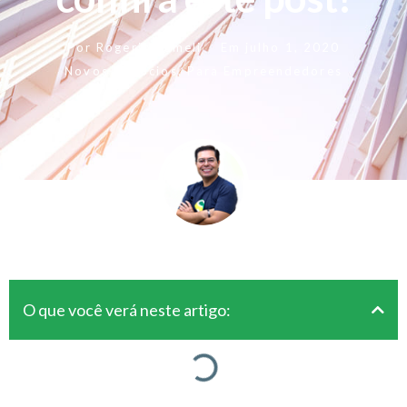
Por
Rogerio Fameli
Em
julho 1, 2020
Novos Negócios
,
Para Empreendedores
O que você verá neste artigo: