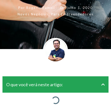
Por
Rogerio Fameli
Em
julho 1, 2020
Novos Negócios
,
Para Empreendedores
O que você verá neste artigo: