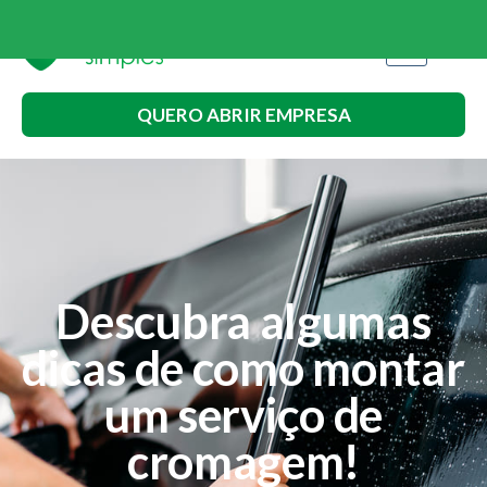
QUERO ABRIR EMPRESA
Descubra algumas
dicas de como montar
um serviço de
cromagem!