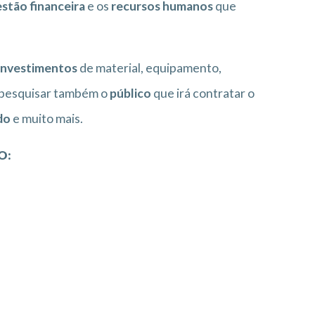
stão financeira
e os
recursos humanos
que
investimentos
de material, equipamento,
e pesquisar também o
público
que irá contratar o
do
e muito mais.
O: