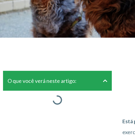
O que você verá neste artigo:
Está 
exerc