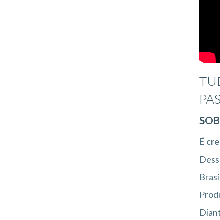
TU
PA
SOB
É
cre
Dessa
Brasi
Produ
Diant