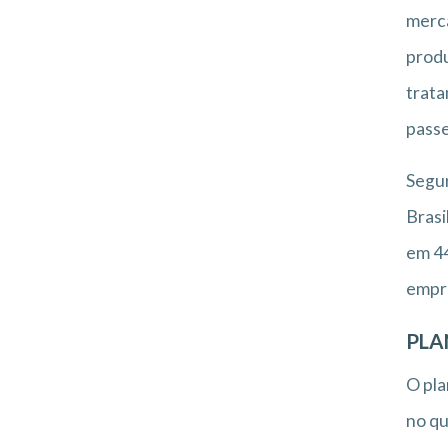
merca
produ
trata
passe
Segun
Brasi
em 44
empr
PLA
O pla
no qu