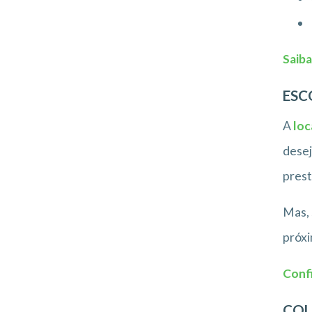
Saiba
ESC
A
loc
desej
prest
Mas, 
próxi
Confi
CO