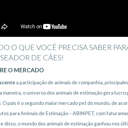
DO O QUE VOCÊ PRECISA SABER PA
SSEADOR DE CÃES!
RE O MERCADO
scente
a participação de animais de companhia, principal
 maneira, o universo dos animais de estimação gera lucro 
l. O país é o segundo maior mercado pet do mundo, de acor
tos para Animais de Estimação – ABINPET, com faturament
e disso, o mundo dos animais de estimação ganhou nos últim