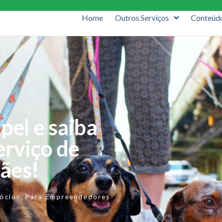
Home
Outros Serviços
Conteúd
apel e saiba
rviço de
ães!
ócios
,
Para Empreendedores