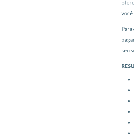
ofere
você 
Para 
pagam
seu s
RESU