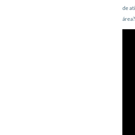
de at
área?