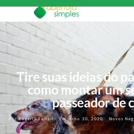
Tire suas ideias do p
como montar um se
passeador de c
Por
Rogerio Fameli
Em
junho 30, 2020
Novos Neg