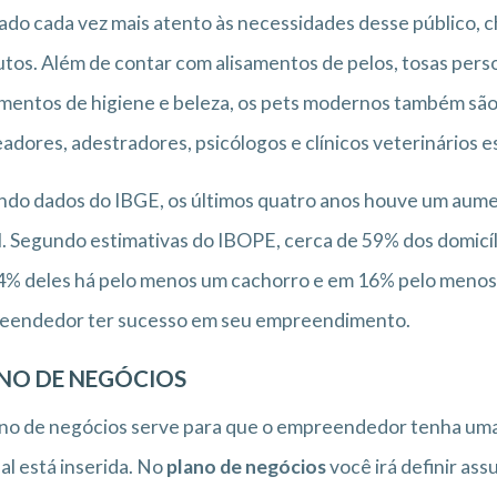
do cada vez mais atento às necessidades desse público, c
tos. Além de contar com alisamentos de pelos, tosas perso
mentos de higiene e beleza, os pets modernos também são
adores, adestradores, psicólogos e clínicos veterinários e
do dados do IBGE, os últimos quatro anos houve um aume
l. Segundo estimativas do IBOPE, cerca de 59% dos domicí
% deles há pelo menos um cachorro e em 16% pelo menos 
eendedor ter sucesso em seu empreendimento.
NO DE NEGÓCIOS
no de negócios serve para que o empreendedor tenha uma
al está inserida. No
plano de negócios
você irá definir ass