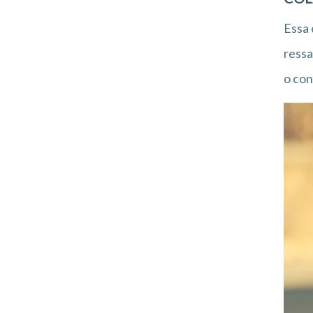
Essa 
ressa
o con