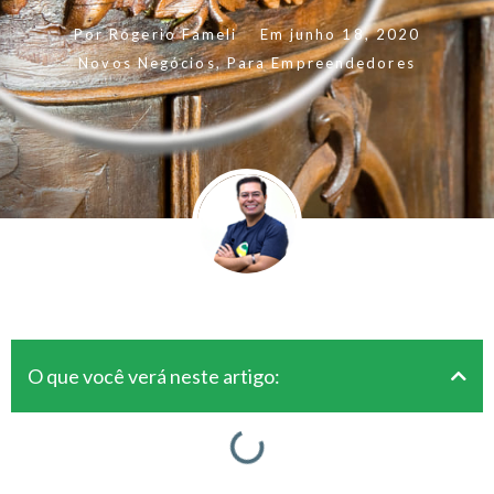
Por
Rogerio Fameli
Em
junho 18, 2020
Novos Negócios
,
Para Empreendedores
O que você verá neste artigo: