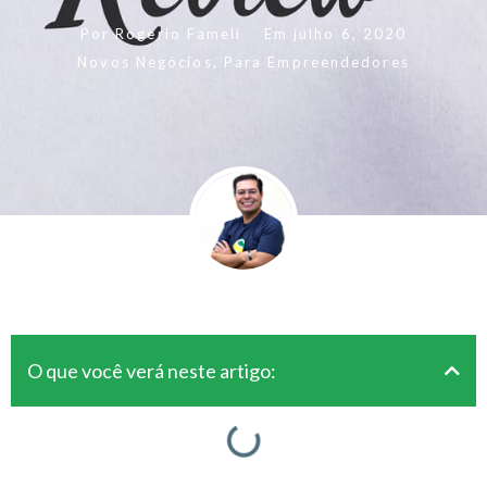
Por
Rogerio Fameli
Em
julho 6, 2020
Novos Negócios
,
Para Empreendedores
O que você verá neste artigo: