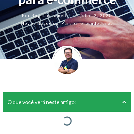
Por
Rogerio Fameli
Em
julho 2, 2020
Novos Negócios
,
Para Empreendedores
O que você verá neste artigo: