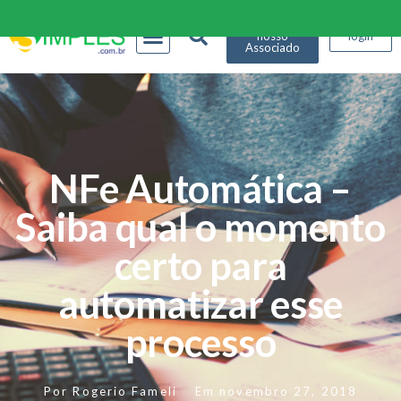
Seja
nosso
login
Associado
NFe Automática –
Saiba qual o momento
certo para
automatizar esse
processo
Por
Rogerio Fameli
Em
novembro 27, 2018