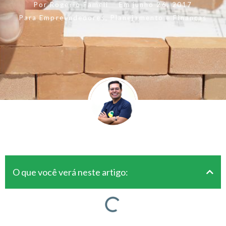
Por
Rogerio Fameli
Em
junho 26, 2017
Para Empreendedores
,
Planejamento e Finanças
O que você verá neste artigo: