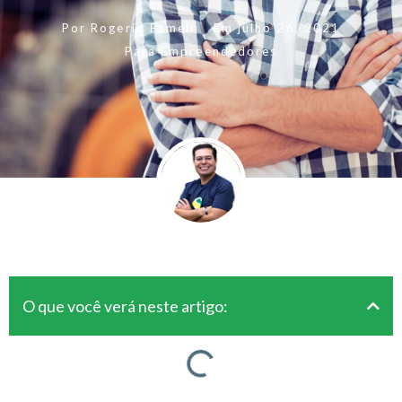
Por
Rogerio Fameli
Em
julho 26, 2021
Para Empreendedores
O que você verá neste artigo: