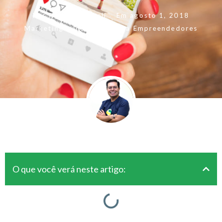
Por
Rogerio Fameli
Em
agosto 1, 2018
Marketing e Inovação
,
Para Empreendedores
O que você verá neste artigo: