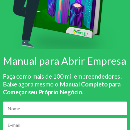
Manual para Abrir Empresa
Faça como mais de 100 mil empreendedores!
Baixe agora mesmo o
Manual Completo para
Começar seu Próprio Negócio
.