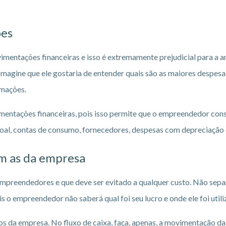
ões
entações financeiras e isso é extremamente prejudicial para a an
 Imagine que ele gostaria de entender quais são as maiores despesa
rmações.
vimentações financeiras, pois isso permite que o empreendedor con
essoal, contas de consumo, fornecedores, despesas com depreciação
om as da empresa
empreendedores e que deve ser evitado a qualquer custo. Não sep
 o empreendedor não saberá qual foi seu lucro e onde ele foi util
os da empresa. No fluxo de caixa, faça, apenas, a movimentação d