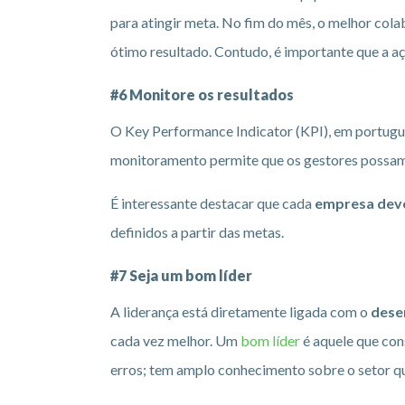
para atingir meta. No fim do mês, o melhor co
ótimo resultado. Contudo, é importante que a a
#6 Monitore os resultados
O Key Performance Indicator (KPI), em portuguê
monitoramento permite que os gestores possam en
É interessante destacar que cada
empresa deve 
definidos a partir das metas.
#7 Seja um bom líder
A liderança está diretamente ligada com o
dese
cada vez melhor. Um
bom líder
é aquele que co
erros; tem amplo conhecimento sobre o setor que