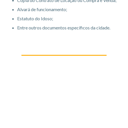
Cópia do Contrato de Locação ou Compra e Venda;
Alvará de funcionamento;
Estatuto do Idoso;
Entre outros documentos específicos da cidade.
Quer montar um
serviço de
cuidadores de
idosos?
O Abertura Simples simplifica todo o processo
para você. Entre em contato e abra a sua
empresa hoje mesmo!