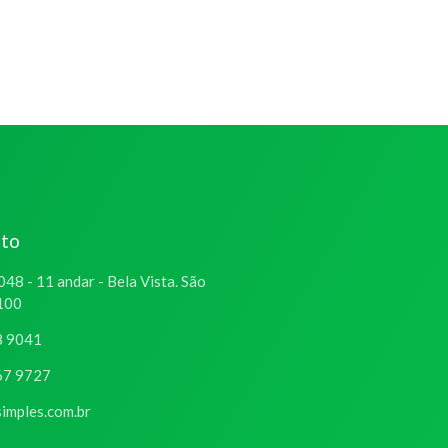
ato
048 - 11 andar - Bela Vista. São
-100
8 9041
67 9727
imples.com.br