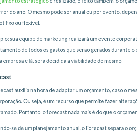
jamento estratégico
é realizado, é feito também, o orçam
rer do ano. O mesmo pode ser anual ou por evento, depen
t fixo ou flexível.
lo: sua equipe de marketing realizará um evento corporativ
tamento de todos os gastos que serão gerados durante o 
a empresa e lá, será decidida a viabilidade do mesmo.
cast
ecast auxilia na hora de adaptar um orçamento, caso o mes
rporação. Ou seja, é um recurso que permite fazer altera
amado. Portanto, o forecast nada mais é do que o orçame
ndo-se de um planejamento anual, o Forecast separa o or