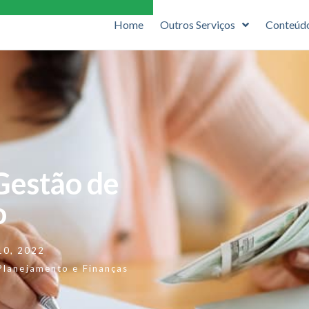
Home
Outros Serviços
Conteúd
Gestão de
o
 10, 2022
Planejamento e Finanças