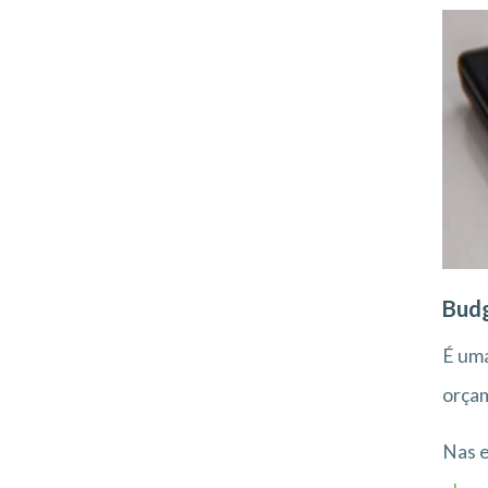
Bud
É uma
orçam
Nas e