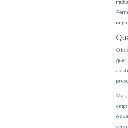
muita
Permi
negat
Qua
O bud
quer 
ajust
prese
Mas, 
empre
o que
sem q