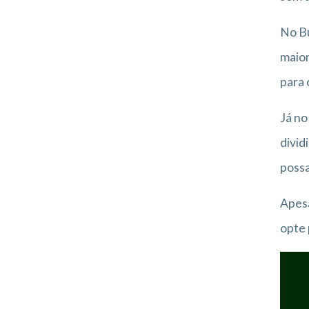
No Bu
maior
para 
Já no
divid
possa
Apesa
opte 