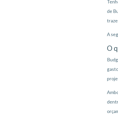
Tenho
de Bu
traze
A seg
O q
Budge
gasto
proje
Ambos
dentr
orça