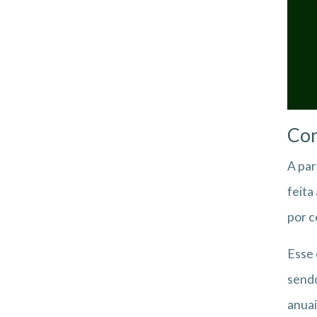
Com
A par
feita
por c
Esse 
sendo
anuai