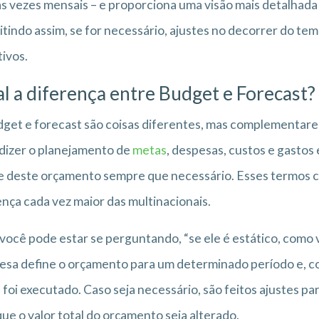
s vezes mensais – e proporciona uma visão mais detalhada
tindo assim, se for necessário, ajustes no decorrer do te
ivos.
l a diferença entre Budget e Forecast?
get e forecast são coisas diferentes, mas complementares
dizer o planejamento de
metas
, despesas, custos e gastos
e deste orçamento sempre que necessário. Esses termos co
nça cada vez maior das multinacionais.
você pode estar se perguntando, “se ele é estático, como v
sa define o orçamento para um determinado período e, c
 foi executado. Caso seja necessário, são feitos ajustes pa
ue o valor total do orçamento seja alterado.