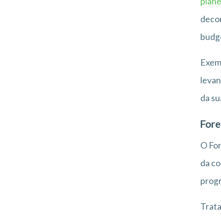
plane
decor
budge
Exemp
levan
da su
Fore
O For
da co
progr
Trata