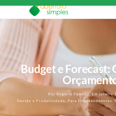
Budget e Forecast: 
Orçament
Por
Rogerio Fameli
Em
janeiro
Gestão e Produtividade
,
Para Empreendedores
,