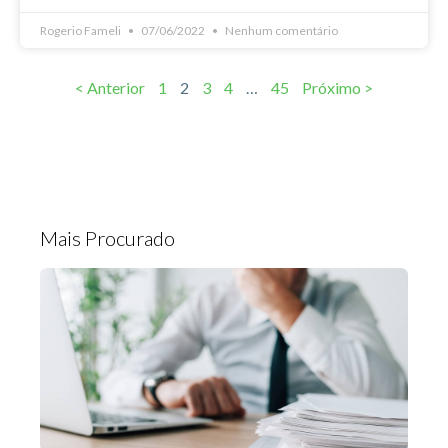
Rogerio Fameli
07/06/2022
Nenhum comentário
< Anterior
1
2
3
4
…
45
Próximo >
Mais Procurado