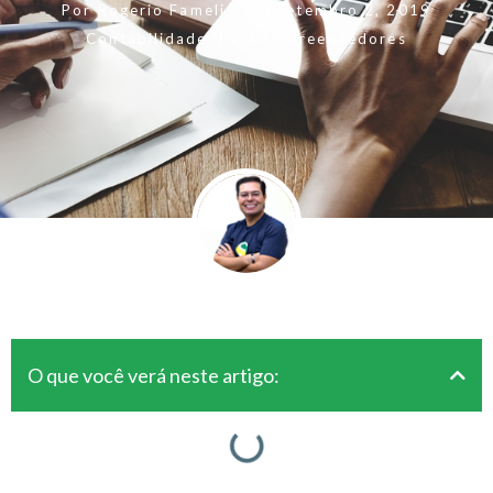
Por
Rogerio Fameli
Em
setembro 2, 2019
Contabilidade
,
Para Empreendedores
O que você verá neste artigo: