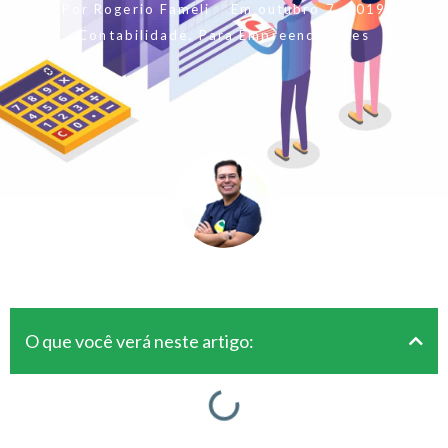
Por
Rogerio Fameli
Em
outubro 7, 2019
Contabilidade
,
Para Empreendedores
O que você verá neste artigo: