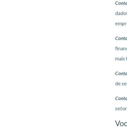
Conta
dados
empr
Conta
finan
mais 
Conta
de se
Conta
setor
Voc