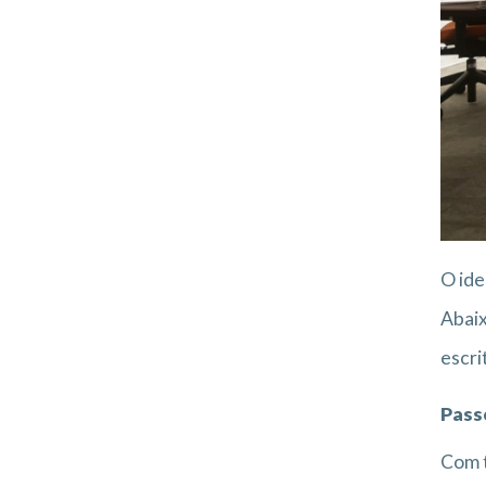
O ide
Abaix
escri
Pass
Com t