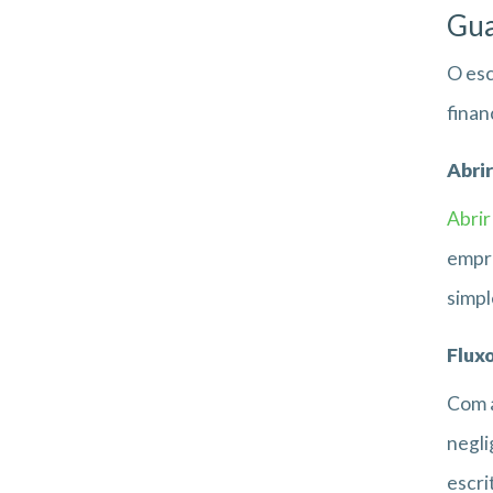
Gua
O esc
finan
Abri
Abri
empre
simpl
Fluxo
Com a
negli
escri