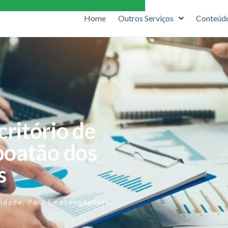
Home
Outros Serviços
Conteúd
ritório de
boatão dos
s
lidade
,
Para Empreendedores