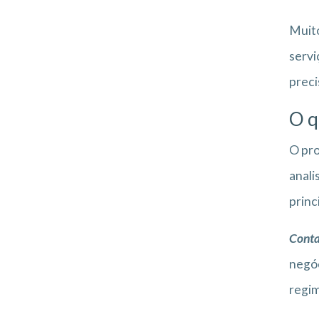
Muito
servi
preci
O q
O pro
anali
princ
Conta
negóc
regim