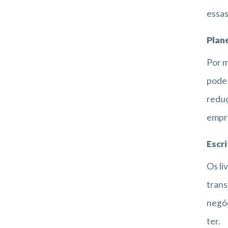
essas
Plan
Por m
pode 
reduç
empr
Escri
Os li
trans
negóc
ter.