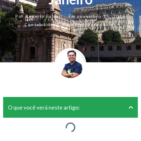
Por
Rogerio Fameli
Em
novembro 15, 2018
Contabilidade
,
Para Empreendedores
O que você verá neste artigo: