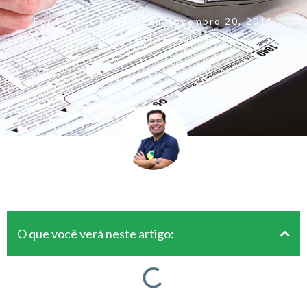
Por
Rogerio Fameli
Em
novembro 20, 2015
Contabilidade
,
Para Empreendedores
O que você verá neste artigo: