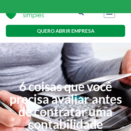
QUERO ABRIR EMPRESA
6 coisas que você
precisa avaliar antes
de contratar uma
contabilidade