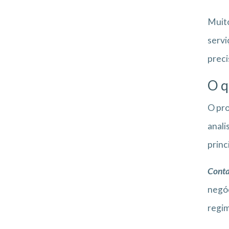
Muito
servi
preci
O q
O pro
anali
princ
Conta
negóc
regim