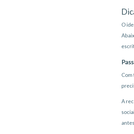
Dic
O ide
Abaix
escri
Pass
Com t
preci
A rec
socia
antes