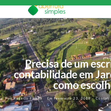
Precisa de um escr
contabilidade em Jar
como escolh
Por
Rogerio Fameli
Em
fevereiro 23, 2018
Contabi