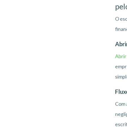
pel
O esc
finan
Abri
Abri
empre
simpl
Flux
Com a
negli
escri