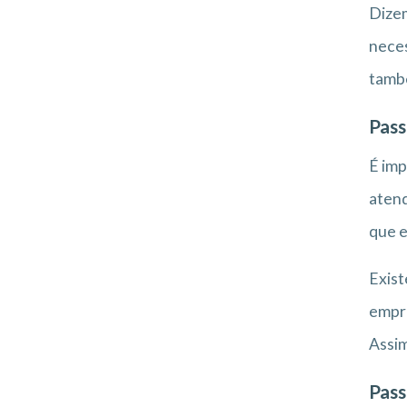
Dizem
nece
també
Pass
É imp
atend
que e
Exist
empre
Assim
Pass