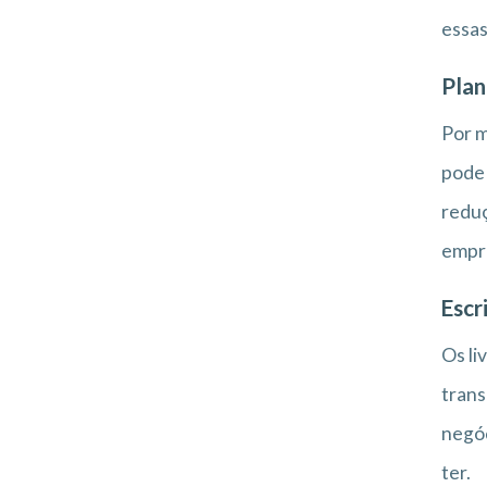
essas
Plan
Por m
pode 
reduç
empr
Escr
Os li
trans
negóc
ter.