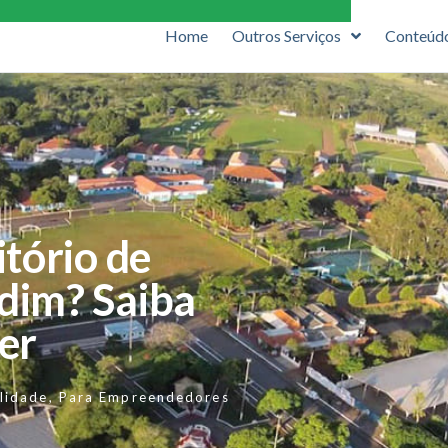
Home
Outros Serviços
Conteúd
itório de
dim? Saiba
er
lidade
,
Para Empreendedores