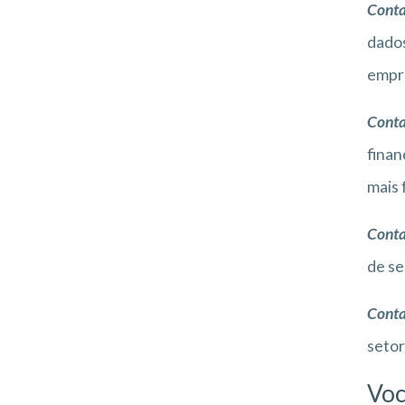
Conta
dados
empr
Conta
finan
mais 
Conta
de se
Conta
setor
Voc