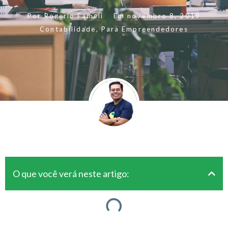
Por
Rogerio Fameli
Em
novembro 8, 2019
Contabilidade
,
Para Empreendedores
O que você verá neste artigo: