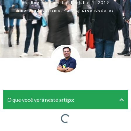
Por
Rogerio Fameli
Em
julho 1, 2019
Empreendedorismo
,
Para Empreendedores
O que você verá neste artigo: