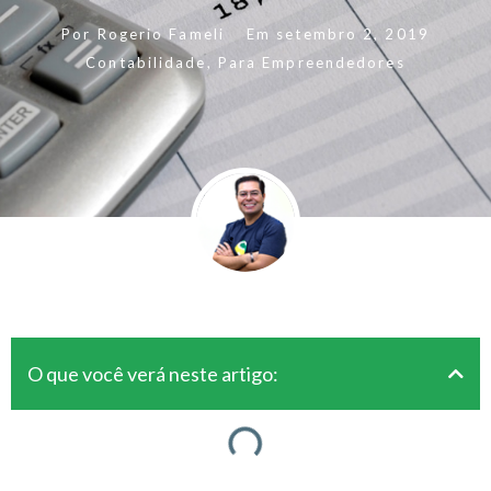
Por
Rogerio Fameli
Em
setembro 2, 2019
Contabilidade
,
Para Empreendedores
O que você verá neste artigo: