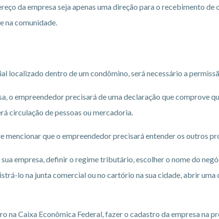
dereço da empresa seja apenas uma direção para o recebimento de 
te na comunidade.
l localizado dentro de um condômino, será necessário a permissã
sa, o empreendedor precisará de uma declaração que comprove que
rá circulação de pessoas ou mercadoria.
nte mencionar que o empreendedor precisará entender os outros p
a sua empresa, definir o regime tributário, escolher o nome do negó
strá-lo na junta comercial ou no cartório na sua cidade, abrir uma c
o na Caixa Econômica Federal, fazer o cadastro da empresa na previ