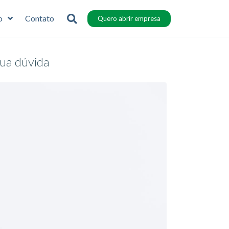
o
Contato
Quero abrir empresa
sua dúvida