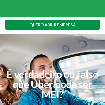
QUERO ABRIR EMPRESA
É verdadeiro ou falso
que Uber pode ser
MEI?