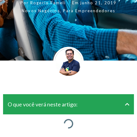
Por
Rogerio Fameli
Em
junho 21, 2019
Novos Negócios
,
Para Empreendedores
O que você verá neste artigo: