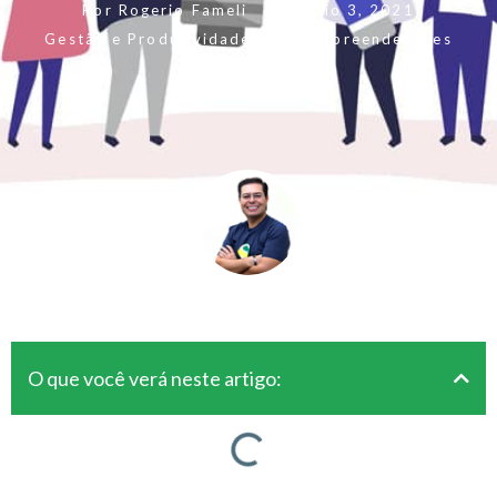
Por
Rogerio Fameli
Em
maio 3, 2021
Gestão e Produtividade
,
Para Empreendedores
O que você verá neste artigo: