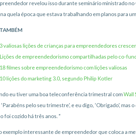
reendedor revelou isso durante seminário ministrado no
 na quela época que estava trabalhando em planos para um 
A TAMBÉM
3 valiosas lições de crianças para empreendedores cresc
Lições de empreendedorismo compartilhadas pelo co-fund
18 filmes sobre empreendedorismo com lições valiosas
10 lições do marketing 3.0, segundo Philip Kotler
do eu tiver uma boa teleconferência trimestral com
Wall 
, ‘Parabéns pelo seu trimestre’, e eu digo, ‘Obrigado’, ma
o foi cozido há três anos. “
 exemplo interessante de empreendedor que coloca a met