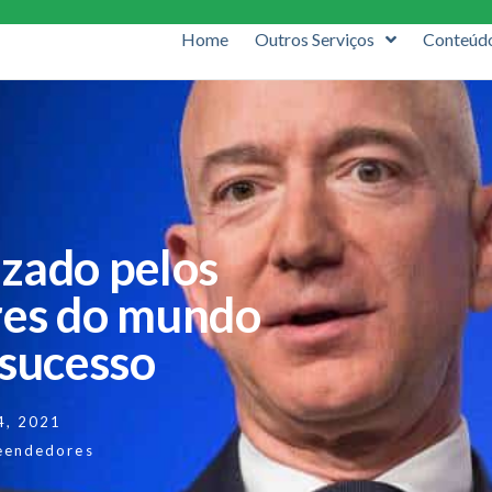
Home
Outros Serviços
Conteúd
izado pelos
es do mundo
 sucesso
14, 2021
eendedores