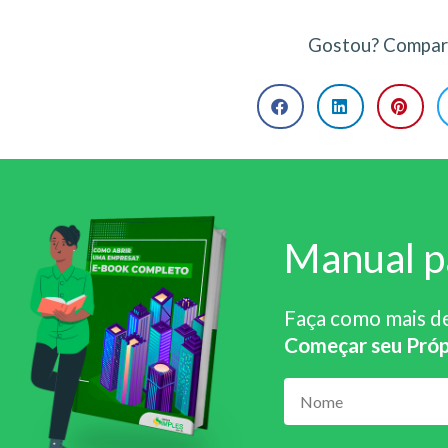
Gostou? Compart
Manual p
Faça como mais d
Começar seu Próp