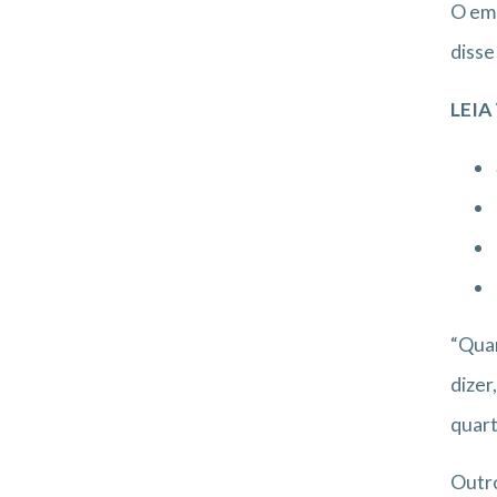
O emp
disse
LEI
“Quan
dizer
quart
Outro