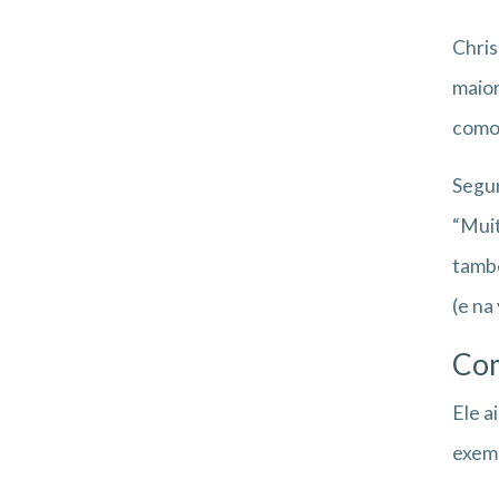
Chris
maior
como 
Segun
“Muit
també
(e na
Com
Ele a
exemp