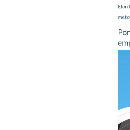
Elon 
metod
Por
emp