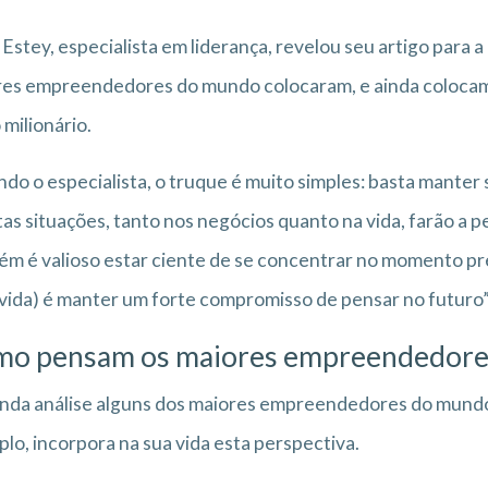
 Estey, especialista em liderança, revelou seu artigo para a
es empreendedores do mundo colocaram, e ainda colocam
milionário.
do o especialista, o truque é muito simples: basta mante
as situações, tanto nos negócios quanto na vida, farão a p
m é valioso estar ciente de se concentrar no momento 
 vida) é manter um forte compromisso de pensar no futuro”,
o pensam os maiores empreendedore
inda análise alguns dos maiores empreendedores do mundo
lo, incorpora na sua vida esta perspectiva.