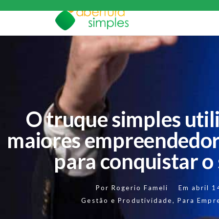
O truque simples util
maiores empreendedor
para conquistar o
Por
Rogerio Fameli
Em
abril 
Gestão e Produtividade
,
Para Empr