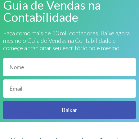
Guia de Vendas na
Contabilidade
Faça como mais de 30 mil contadores. Baixe agora
mesmo o Guia de Vendas na Contabilidade e
começe a tracionar seu escritório hoje mesmo.
Baixar