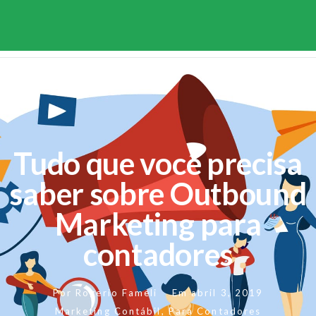
Seja
nosso
login
Associado
Tudo que você precisa
saber sobre Outbound
Marketing para
contadores
Por
Rogerio Fameli
Em
abril 3, 2019
Marketing Contábil
,
Para Contadores