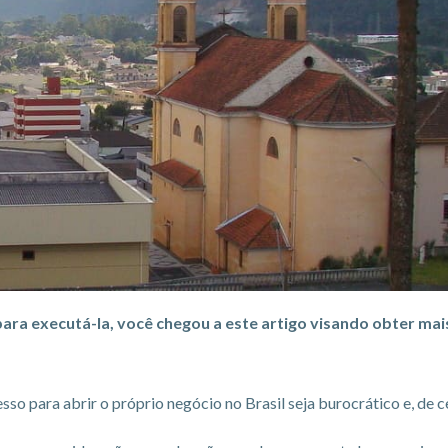
para executá-la, você chegou a este artigo visando obter m
so para abrir o próprio negócio no Brasil seja burocrático e, de c