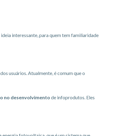
 ideia interessante, para quem tem familiaridade
 dos usuários. Atualmente, é comum que o
do no desenvolvimento
de infoprodutos. Eles
 energia fotovoltaica, que é um sistema que