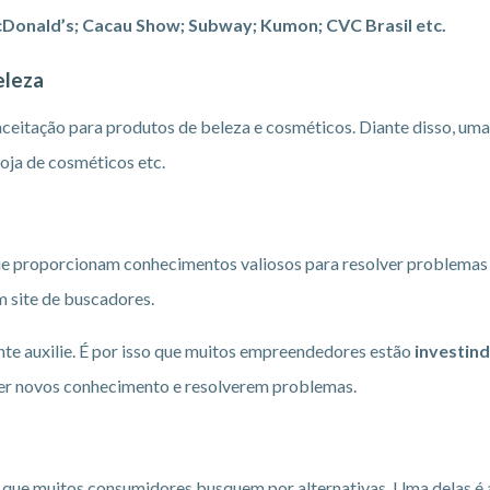
Donald’s; Cacau Show; Subway; Kumon; CVC Brasil etc.
eleza
ceitação para produtos de beleza e cosméticos. Diante disso, uma
loja de cosméticos etc.
que proporcionam conhecimentos valiosos para resolver problemas
m site de buscadores.
te auxilie. É por isso que muitos empreendedores estão
investin
ter novos conhecimento e resolverem problemas.
que muitos consumidores busquem por alternativas. Uma delas é a