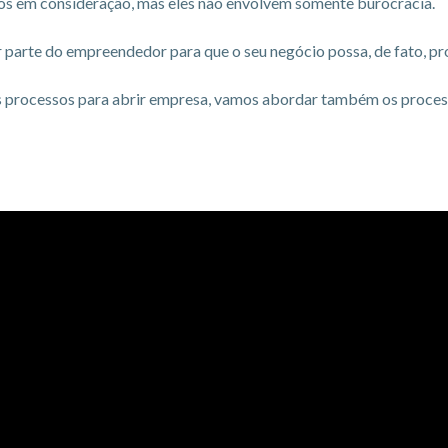
os em consideração, mas eles não envolvem somente burocracia.
parte do empreendedor para que o seu negócio possa, de fato, pr
 os processos para abrir empresa, vamos abordar também os proces