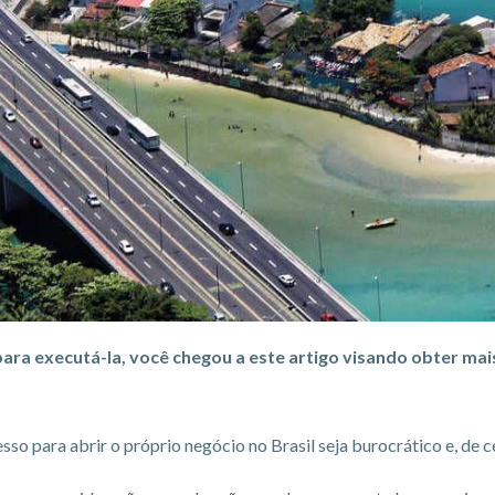
para executá-la, você chegou a este artigo visando obter ma
so para abrir o próprio negócio no Brasil seja burocrático e, de c