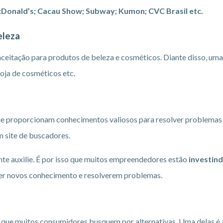
Donald’s; Cacau Show; Subway; Kumon; CVC Brasil etc.
eleza
ceitação para produtos de beleza e cosméticos. Diante disso, uma
loja de cosméticos etc.
que proporcionam conhecimentos valiosos para resolver problemas
m site de buscadores.
te auxilie. É por isso que muitos empreendedores estão
investin
ter novos conhecimento e resolverem problemas.
que muitos consumidores busquem por alternativas. Uma delas é a