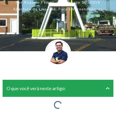
Por
Rogerio Fameli
Em
agosto 10, 2018
Abertura de Empresa
,
Para Empreendedores
O que você verá neste artigo: