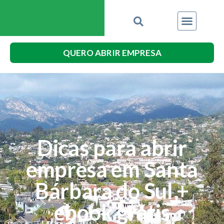
QUERO ABRIR EMPRESA
Dicas para abrir
empresa em Santa
Bárbara do Sul +
ebook grátis