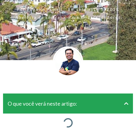
Por
Rogerio Fameli
Em
setembro 5, 2018
Abertura de Empresa
,
Para Empreendedores
O que você verá neste artigo: