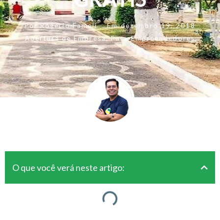
Por
Rogerio Fameli
Em
dezembro 19, 2018
Abertura de Empresa
,
Para Empreendedores
O que você verá neste artigo: