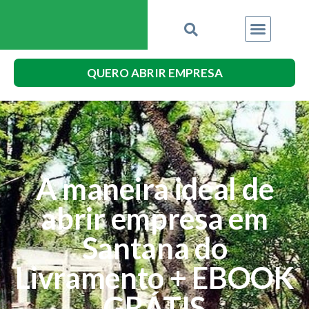
QUERO ABRIR EMPRESA
A maneira ideal de
abrir empresa em
Santana do
Livramento + EBOOK
GRÁTIS