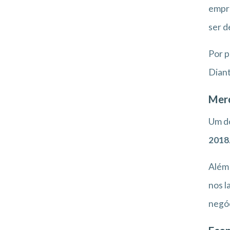
empre
ser d
Por p
Diant
Mer
Um do
2018
Além 
nos l
negóc