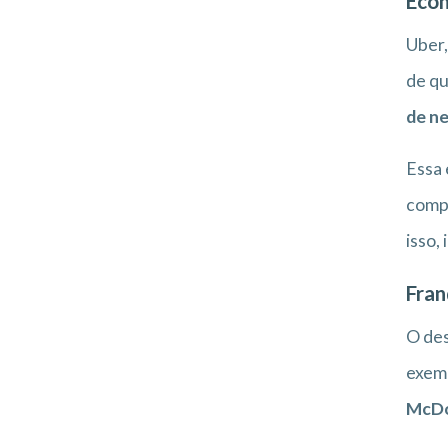
Econ
Uber,
de qu
de n
Essa 
compa
isso,
Fran
O des
exemp
McDo