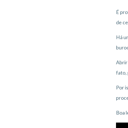
É pro
de ce
Há um
buroc
Abrir
fato,
Por i
proce
Boa l