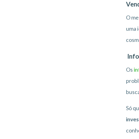
Vend
O mer
uma i
cosmé
Info
Os
i
probl
busc
Só qu
inve
conh