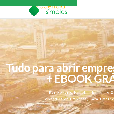
Tudo para abrir empr
+ EBOOK GRÁ
Por
Rogerio Fameli
Em
junho 
Abertura de Empresa
,
Para Empre