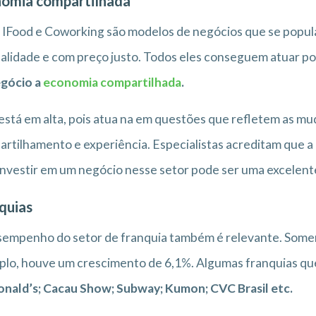
omia compartilhada
 IFood e Coworking são modelos de negócios que se popul
alidade e com preço justo. Todos eles conseguem atuar po
egócio a
economia compartilhada
.
está em alta, pois atua na em questões que refletem as mu
rtilhamento e experiência. Especialistas acreditam que a 
 investir em um negócio nesse setor pode ser uma excelente
quias
empenho do setor de franquia também é relevante. Soment
lo, houve um crescimento de 6,1%. Algumas franquias que
nald’s; Cacau Show; Subway; Kumon; CVC Brasil etc.