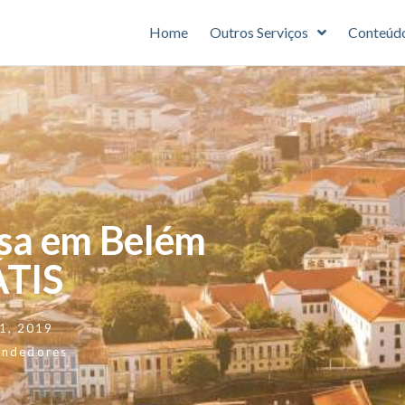
Home
Outros Serviços
Conteúd
esa em Belém
TIS
21, 2019
endedores