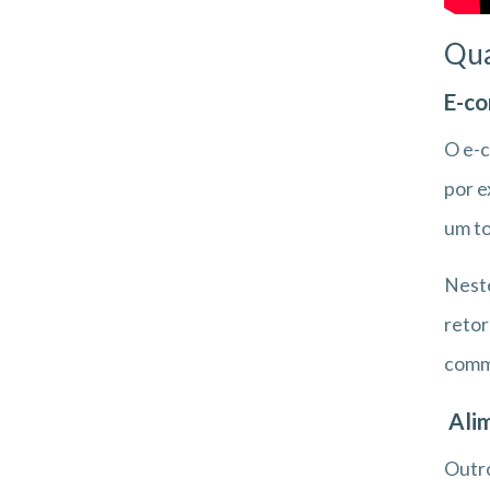
Qua
E-c
O e-c
por e
um to
Neste
retor
comm
Ali
Outro