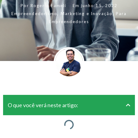
Por
Rogerio Fameli
Em
junho 15, 2022
Empreendedorismo
,
Marketing e Inovação
,
Para
Empreendedores
O que você verá neste artigo: