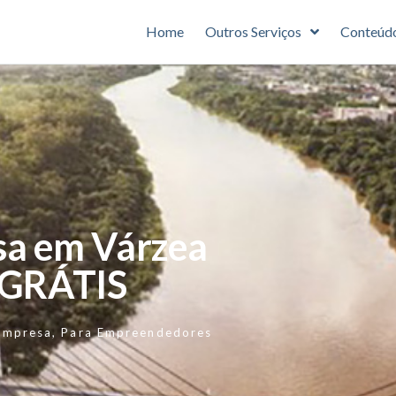
Home
Outros Serviços
Conteúd
sa em Várzea
 GRÁTIS
Empresa
,
Para Empreendedores