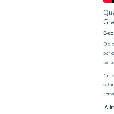
Qua
Gra
E-c
O e-c
por e
um to
Neste
retor
comm
Ali