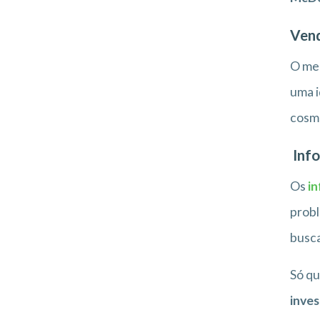
Vend
O mer
uma i
cosmé
Info
Os
i
probl
busc
Só qu
inve