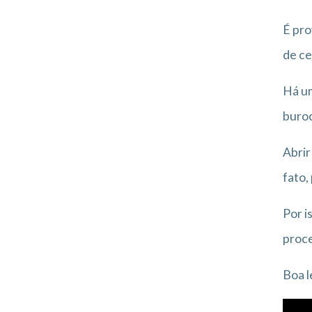
É pro
de ce
Há um
buroc
Abrir
fato,
Por i
proce
Boa l