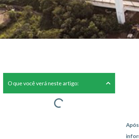
O que você verá neste artigo:
Após 
info