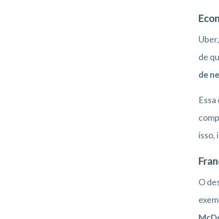
Econ
Uber,
de qu
de n
Essa 
compa
isso,
Fran
O des
exemp
McDo