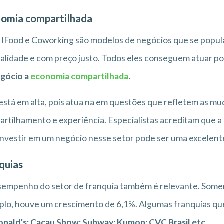
omia compartilhada
 IFood e Coworking são modelos de negócios que se popul
alidade e com preço justo. Todos eles conseguem atuar po
egócio a
economia compartilhada
.
está em alta, pois atua na em questões que refletem as mu
rtilhamento e experiência. Especialistas acreditam que a 
 investir em um negócio nesse setor pode ser uma excelente
quias
empenho do setor de franquia também é relevante. Soment
lo, houve um crescimento de 6,1%. Algumas franquias que
nald’s; Cacau Show; Subway; Kumon; CVC Brasil etc.