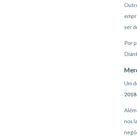
Outro
empre
ser d
Por p
Diant
Mer
Um do
2018
Além 
nos l
negóc