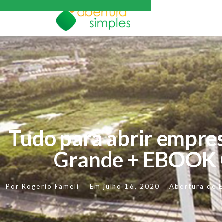
Tudo para abrir empre
Grande + EBOOK
Por
Rogerio Fameli
Em
julho 16, 2020
Abertura de 