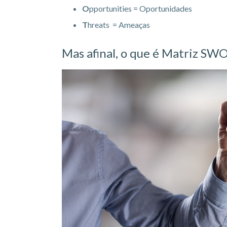
O
pportunities = Oportunidades
T
hreats = Ameaças
Mas afinal, o que é Matriz SW