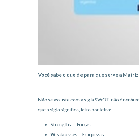
Você sabe o que é e para que serve a Matri
Não se assuste com a sigla SWOT, não é nenhum 
que a sigla significa, letra por letra:
S
trengths = Forças
W
eaknesses = Fraquezas