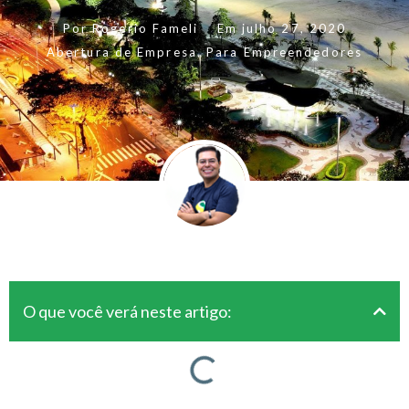
Por
Rogerio Fameli
Em
julho 27, 2020
Abertura de Empresa
,
Para Empreendedores
O que você verá neste artigo: