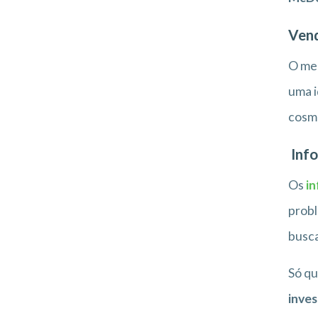
Vend
O mer
uma i
cosmé
Info
Os
i
probl
busc
Só qu
inve