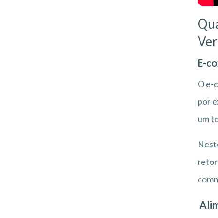
Qua
Ver
E-c
O e-c
por e
um to
Neste
retor
comm
Ali