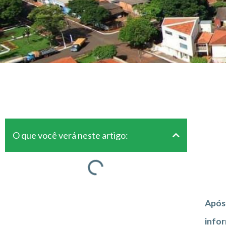
O que você verá neste artigo:
Após 
infor