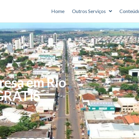
Home
Outros Serviços
Conteúd
resa em Rio
GRÁTIS
 5, 2020
endedores