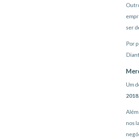
Outro
empre
ser d
Por p
Diant
Mer
Um do
2018
Além 
nos l
negóc