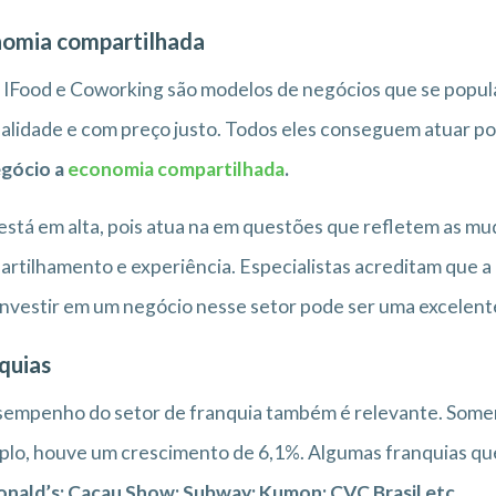
omia compartilhada
 IFood e Coworking são modelos de negócios que se popul
alidade e com preço justo. Todos eles conseguem atuar po
egócio a
economia compartilhada
.
está em alta, pois atua na em questões que refletem as mu
rtilhamento e experiência. Especialistas acreditam que a 
 investir em um negócio nesse setor pode ser uma excelente
quias
empenho do setor de franquia também é relevante. Soment
lo, houve um crescimento de 6,1%. Algumas franquias que
nald’s; Cacau Show; Subway; Kumon; CVC Brasil etc.