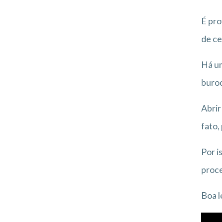
É pro
de ce
Há um
buroc
Abrir
fato,
Por i
proce
Boa l