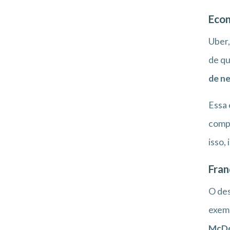
Econ
Uber,
de qu
de n
Essa 
compa
isso,
Fran
O des
exemp
McDo