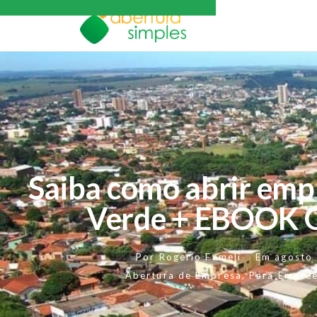
Saiba como abrir emp
Verde + EBOOK 
Por
Rogerio Fameli
Em
agosto
Abertura de Empresa
,
Para Empre