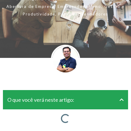
Abertura de Empresa
,
Empreendedorismo
,
Gestão e
Produtividade
,
Para Empreendedores
O que você verá neste artigo: