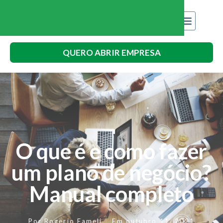
QUERO ABRIR EMPRESA
O que é e como fazer
um plano de negócio?
Manual completo
Por
Rogerio Fameli
Em
outubro 11, 2021