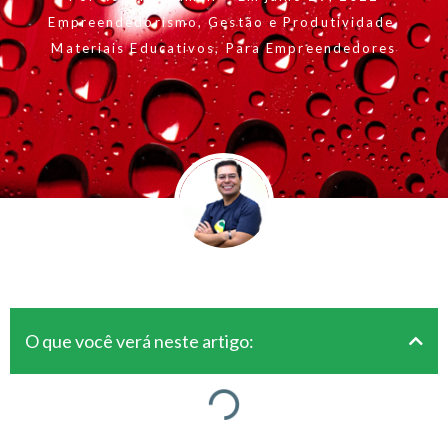
Empreendedorismo
,
Gestão e Produtividade
,
Materiais Educativos
,
Para Empreendedores
O que você verá neste artigo: