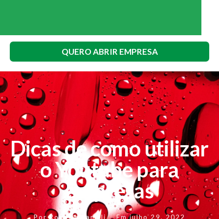
QUERO ABRIR EMPRESA
Dicas de como utilizar
o Youtube para
empresas
Por
Rogerio Fameli
Em
julho 29, 2022